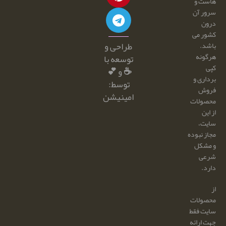
هاست و
سرور آن
درون
کشور می
طراحی و
باشد.
هرگونه
توسعه با
کپی
☕ و 💕
برداری و
توسط:
فروش
امینیشن
محصولات
از این
سایت،
مجاز نبوده
و مشکل
شرعی
دارد.
از
محصولات
سایت فقط
جهت ارائه