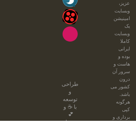
عزیز،
وبسایت
امینیشن
یک
وبسایت
کاملا
ایرانی
بوده و
هاست و
سرور آن
درون
طراحی
کشور می
و
باشد.
توسعه
هرگونه
با ☕ و
کپی
💕
برداری و
توسط:
فروش
امینیشن
محصولات