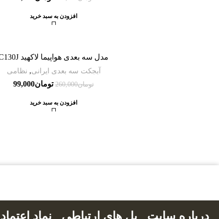
افزودن به سبد خرید
-62%
مدل سه بعدی هواپیما لاکهید C130J
آبجکت سه بعدی ایرانی
,
نظامی
تومان
99,000
تومان
260,000
افزودن به سبد خرید
بالاترین کیفیت
مناسب ترین قیمت
پشتیبان
درباره سایت
پل های ارتباطی
نماد اعتماد