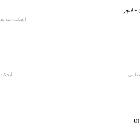
آبجکت سه بعد
-45%
ظامی
آبجکت 
-62%