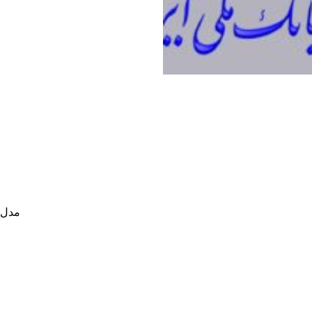
-43%
مدل سه
-63%