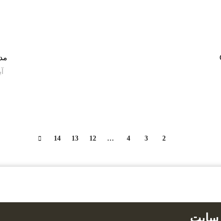
-66%
مدل
آ
14
13
12
…
4
3
2
1
ی محصولات
خرید با کارت های عضو شتاب
دانلود 
 سایت