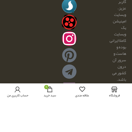
گاربر
عزیز،
وبسایت
امینیشن
یک
وبسایت
کاملا ایرانی
بوده و
هاست و
سرور آن
درون
کشور می
باشد.
هرگونه
طراحی و
0
کپی
توسعه با
فروشگاه
علاقه مندی
سبد خرید
حساب کاربری من
برداری و
☕ و 💕
فروش
توسط:
محصولات
امینیشن
از این
سایت،
مجاز نبوده