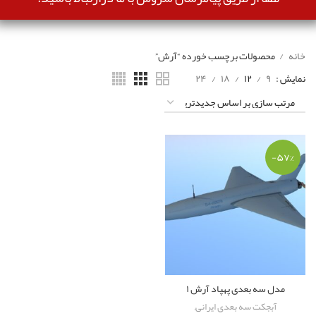
خانه
محصولات برچسب خورده “آرش”
نمایش
۹
۱۲
۱۸
۲۴
-۵۷%
مدل سه بعدی پهپاد آرش ۱
آبجکت سه بعدی ایرانی
,