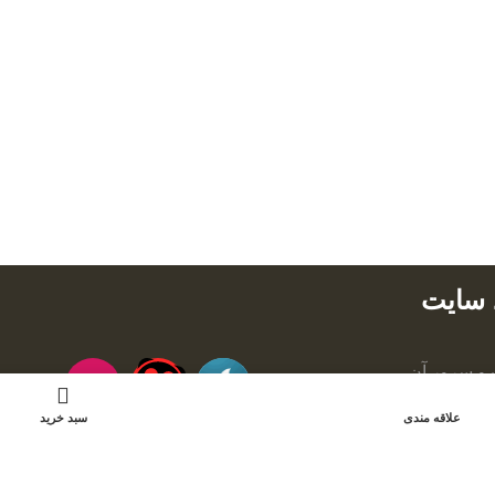
د سایت
 و سرور آن
0
ن سایت، مجاز
علاقه مندی
سبد خرید
طراحی و توسعه با ☕ و 💕 
امینیشن
اده می باشید.