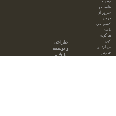
بوده و
هاست و
سرور آن
درون
کشور می
باشد.
هرگونه
کپی
طراحی
برداری و
و توسعه
فروش
با ☕ و
محصولات
💕
از این
توسط:
سایت،
امینیشن
مجاز
نبوده و
مشکل
شرعی
دارد.
از
محصولات