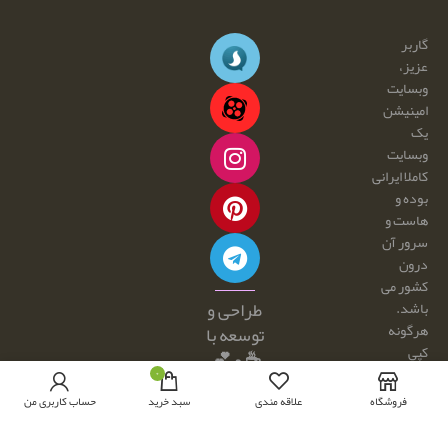
گاربر
عزیز،
وبسایت
امینیشن
یک
وبسایت
کاملا ایرانی
بوده و
هاست و
سرور آن
درون
کشور می
طراحی و
باشد.
هرگونه
توسعه با
کپی
☕ و 💕
برداری و
۰
توسط:
فروش
فروشگاه
علاقه مندی
سبد خرید
حساب کاربری من
امینیشن
محصولات
از این