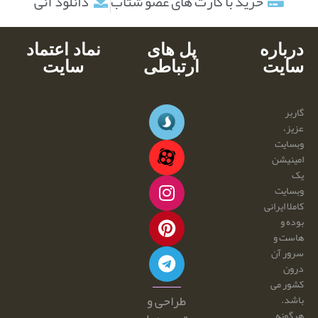
خرید با کارت های عضو شتاب
دانلود آنی
درباره
پل های
نماد اعتماد
سایت
ارتباطی
سایت
گاربر
عزیز،
وبسایت
امینیشن
یک
وبسایت
کاملا ایرانی
بوده و
هاست و
سرور آن
درون
کشور می
طراحی و
باشد.
هرگونه