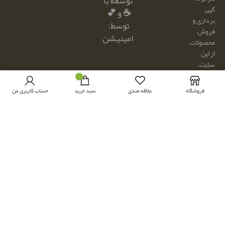
توسعه با
کپی
☕ و 💕
برداری و
توسط:
فروش
امینیشن
محصولات
از این
سایت،
مجاز نبوده
۰
و مشکل
فروشگاه
علاقه مندی
سبد خرید
حساب کاربری من
شرعی
دارد.
از
محصولات
سایت فقط
جهت ارائه
پروژه های
رایگان،
مجاز به
استفاده
می باشید.