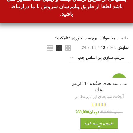
باشد لطفا از طریق پیامرسان سروش با ما درارتباط
باشید.
خانه
محصولات برچسب خورده “تامکت”
نمایش
9
12
18
24
-40%
مدل سه بعدی جنگنده F14 ارتش
ایران
آبجکت سه بعدی ایرانی
,
نظامی
تومان
269,000
تومان
450,000
افزودن به سبد خرید