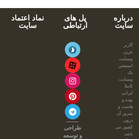
درباره
پل های
نماد اعتماد
سایت
ارتباطی
سایت
گاربر
عزیز،
وبسایت
امینیشن
یک
وبسایت
کاملا
ایرانی
بوده و
هاست و
سرور آن
درون
کشور می
طراحی
باشد.
و توسعه