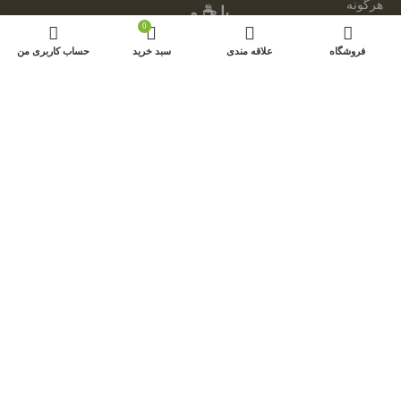
هرگونه
با ☕ و
کپی
0
💕
برداری و
فروشگاه
علاقه مندی
سبد خرید
حساب کاربری من
توسط:
فروش
امینیشن
محصولات
از این
سایت،
مجاز
نبوده و
مشکل
شرعی
دارد.
از
محصولات
سایت
فقط
جهت
ارائه
پروژه
های