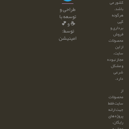
کشور می
طراحی و
باشد.
هرگونه
توسعه با
کپی
☕ و 💕
برداری و
توسط:
فروش
امینیشن
محصولات
از این
سایت،
مجاز نبوده
و مشکل
شرعی
دارد.
از
محصولات
سایت فقط
جهت ارائه
پروژه های
رایگان،
مجاز به