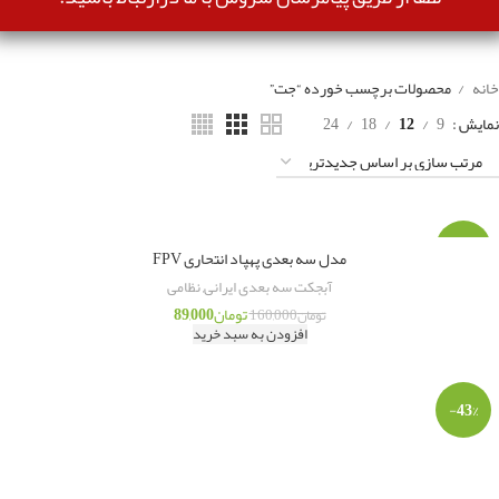
خانه
محصولات برچسب خورده “جت”
نمایش
9
12
18
24
-44%
مدل سه بعدی پهپاد انتحاری FPV
آبجکت سه بعدی ایرانی
,
نظامی
تومان
89,000
تومان
160,000
افزودن به سبد خرید
-43%