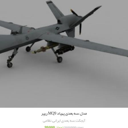
مدل سه بعدی پهپاد MQ9 ریپر
آبجکت سه بعدی ایرانی
,
نظامی
تومان
99,000
تومان
260,000