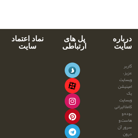
پشتیبانی محصولات
خرید با کارت های عضو شتاب
دانلود آنی
درباره
پل های
نماد اعتماد
سایت
ارتباطی
سایت
گاربر
عزیز،
وبسایت
امینیشن
یک
وبسایت
کاملا ایرانی
بوده و
هاست و
سرور آن
درون