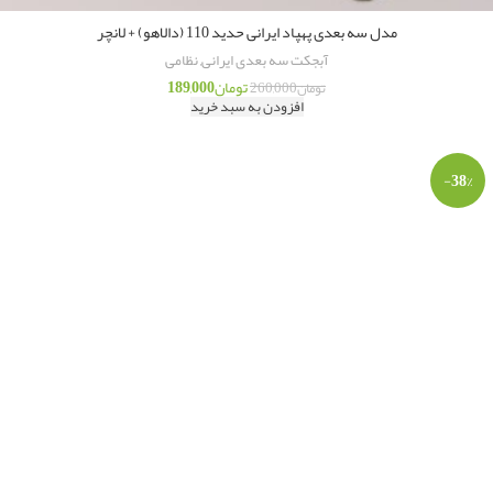
مدل سه بعدی پهپاد ایرانی حدید 110 (دالاهو) + لانچر
آبجکت سه بعدی ایرانی
,
نظامی
تومان
189,000
تومان
260,000
افزودن به سبد خرید
-38%