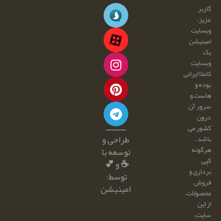
گاربر
عزیز،
وبسایت
امینیشن
یک
وبسایت
کاملا ایرانی
بوده و
هاست و
سرور آن
درون
کشور می
طراحی و
باشد.
هرگونه
توسعه با
کپی
☕ و 💕
برداری و
توسط:
فروش
امینیشن
محصولات
از این
سایت،