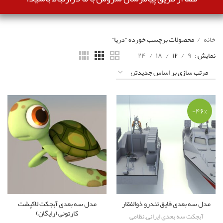
خانه
محصولات برچسب خورده “دریا”
نمایش
۹
۱۲
۱۸
۲۴
-۴۶%
مدل سه بعدی قایق تندرو ذوالفقار
مدل سه بعدی آبجکت لاکپشت
کارتونی (رایگان)
آبجکت سه بعدی ایرانی
,
نظامی