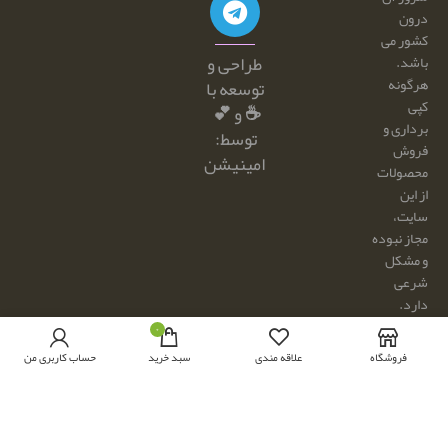
درون
کشور می
طراحی و
باشد.
هرگونه
توسعه با
کپی
☕ و 💕
برداری و
توسط:
فروش
امینیشن
محصولات
از این
سایت،
مجاز نبوده
و مشکل
شرعی
دارد.
۰
از
فروشگاه
علاقه مندی
سبد خرید
حساب کاربری من
محصولات
سایت فقط
جهت ارائه
پروژه های