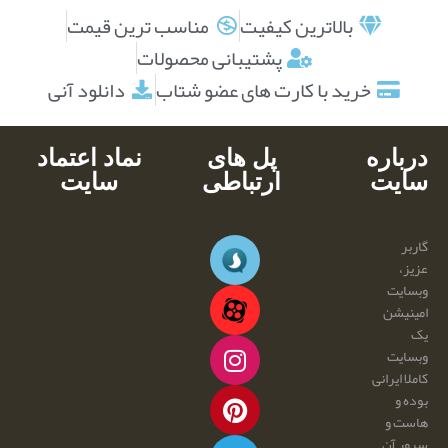
بالاترین کیفیت
مناسب ترین قیمت
پشتیبانی محصولات
خرید با کارت های عضو شتاب
دانلود آنی
درباره
پل های
نماد اعتماد
سایت
ارتباطی
سایت
گاربر
عزیز،
وبسایت
امینیشن
یک
وبسایت
کاملا ایرانی
بوده و
هاست و
سرور آن