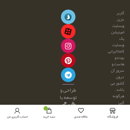
گاربر
عزیز،
وبسایت
امینیشن
یک
وبسایت
کاملا ایرانی
بوده و
هاست و
سرور آن
درون
کشور می
طراحی و
باشد.
هرگونه
توسعه با
کپی
☕ و 💕
برداری و
۰
توسط:
فروش
فروشگاه
علاقه مندی
سبد خرید
حساب کاربری من
امینیشن
محصولات
از این