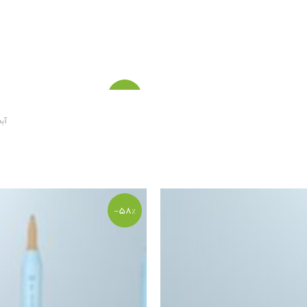
-۶۰%
آب
-۵۸%