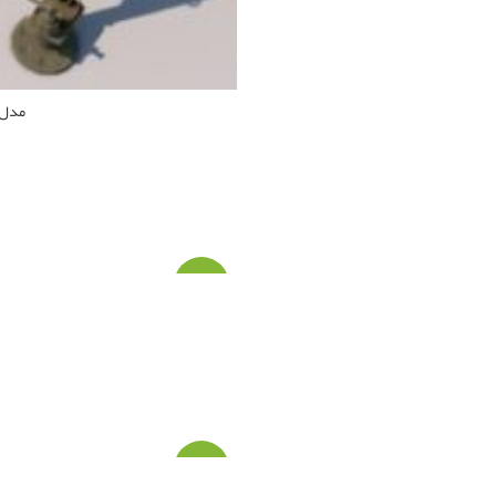
مدل سه 
-۶۲%
-۶۲%