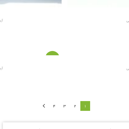
ی
آب
-۵۹%
ی
آب
۴
۳
۲
۱