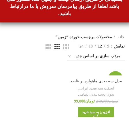
باشد لطفا از طریق پیامرسان سروش با ما درارتباط
باشید.
خانه
محصولات برچسب خورده “زمین”
نمایش
9
12
18
24
-59%
مدل سه بعدی ماهواره بر قاصد
آبجکت سه بعدی ایرانی
,
بدون دسته‌بندی
,
نظامی
تومان
99,000
تومان
240,000
افزودن به سبد خرید