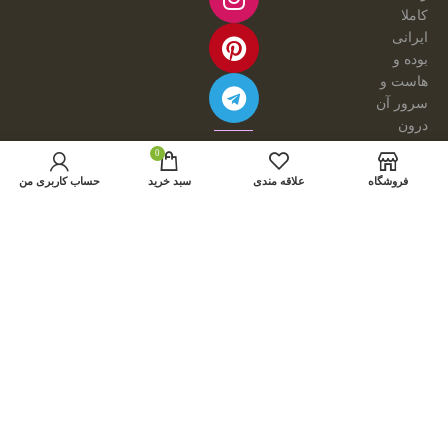
کاملا
ایرانی
بوده و
هاست و
سرور آن
درون
کشور می
طراحی
0
باشد.
و توسعه
فروشگاه
علاقه مندی
سبد خرید
حساب کاربری من
هرگونه
با ☕ و
کپی
💕
برداری و
توسط:
فروش
امینیشن
محصولات
از این
سایت،
مجاز
نبوده و
مشکل
شرعی
دارد.