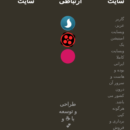
سایت
ارتباطی
سایت
گاربر
عزیز،
وبسایت
امینیشن
یک
وبسایت
کاملا
ایرانی
بوده و
هاست و
سرور آن
درون
کشور می
باشد.
طراحی
هرگونه
و توسعه
کپی
با ☕ و
برداری و
💕
فروش