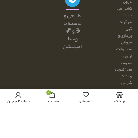
درون
کشور می
طراحی و
باشد.
هرگونه
توسعه با
کپی
☕ و 💕
برداری و
توسط:
فروش
امینیشن
محصولات
از این
سایت،
مجاز نبوده
و مشکل
شرعی
دارد.
۰
فروشگاه
علاقه مندی
سبد خرید
حساب کاربری من
از
محصولات
سایت فقط
جهت ارائه
پروژه های
رایگان،