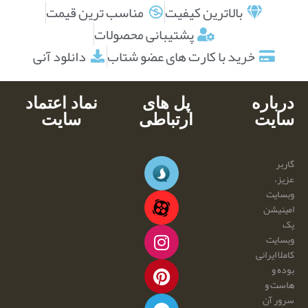
بالاترین کیفیت
مناسب ترین قیمت
پشتیبانی محصولات
خرید با کارت های عضو شتاب
دانلود آنی
درباره
پل های
نماد اعتماد
سایت
ارتباطی
سایت
گاربر
عزیز،
وبسایت
امینیشن
یک
وبسایت
کاملا ایرانی
بوده و
هاست و
سرور آن