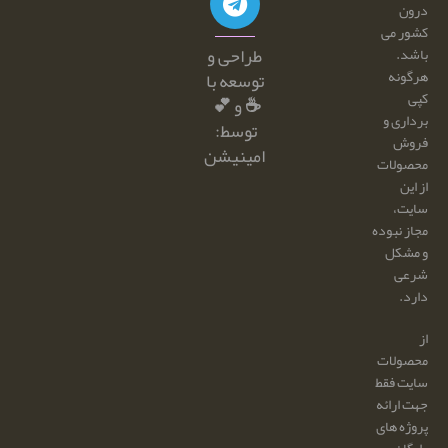
درون
کشور می
طراحی و
باشد.
هرگونه
توسعه با
کپی
☕ و 💕
برداری و
توسط:
فروش
امینیشن
محصولات
از این
سایت،
مجاز نبوده
و مشکل
شرعی
دارد.
از
محصولات
سایت فقط
جهت ارائه
پروژه های