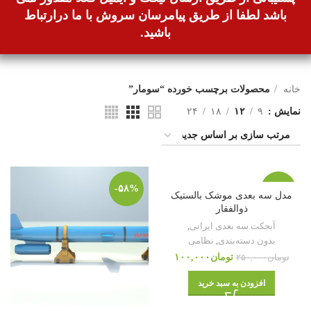
باشد لطفا از طریق پیامرسان سروش با ما درارتباط
باشید.
خانه
محصولات برچسب خورده “سومار”
نمایش
۹
۱۲
۱۸
۲۴
-۵۸%
-۶۰%
مدل سه بعدی موشک بالستیک
ذوالفقار
آبجکت سه بعدی ایرانی
,
بدون دسته‌بندی
,
نظامی
تومان
۱۰۰,۰۰۰
تومان
۲۵۰,۰۰۰
افزودن به سبد خرید