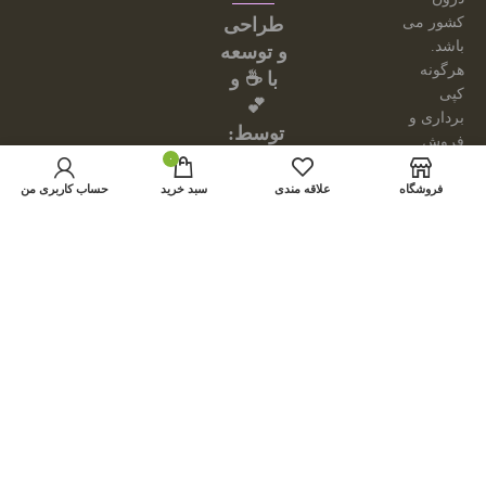
کشور می
طراحی
باشد.
و توسعه
هرگونه
با ☕ و
کپی
💕
برداری و
توسط:
فروش
امینیشن
۰
محصولات
از این
فروشگاه
علاقه مندی
سبد خرید
حساب کاربری من
سایت،
مجاز
نبوده و
مشکل
شرعی
دارد.
از
محصولات
سایت
فقط
جهت