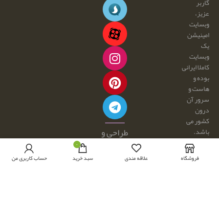
گاربر
عزیز،
وبسایت
امینیشن
یک
وبسایت
کاملا ایرانی
بوده و
هاست و
سرور آن
درون
کشور می
طراحی و
باشد.
هرگونه
توسعه با
۰
کپی
☕ و 💕
فروشگاه
علاقه مندی
سبد خرید
حساب کاربری من
برداری و
توسط:
فروش
امینیشن
محصولات
از این
سایت،
مجاز نبوده