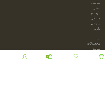
سایت،
مجاز
نبوده و
مشکل
شرعی
دارد.
از
محصولات
سایت
فقط
۰
جهت
فروشگاه
حساب کاربری من
علاقه مندی
سبد خرید
ارائه
پروژه
های
رایگان،
مجاز به
استفاده
می
باشید.