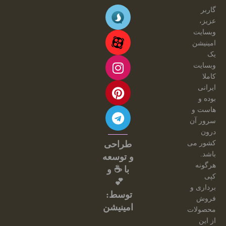
گاربر
عزیز،
وبسایت
امینیشن
یک
وبسایت
کاملا
ایرانی
بوده و
هاست و
سرور آن
درون
کشور می
طراحی
باشد.
و توسعه
هرگونه
با ☕ و
کپی
💕
برداری و
توسط:
فروش
امینیشن
محصولات
از این