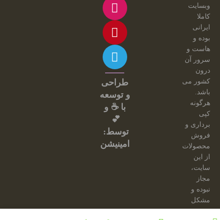
وبسایت
کاملا
ایرانی
بوده و
هاست و
سرور آن
درون
کشور می
طراحی
باشد.
و توسعه
هرگونه
با ☕ و
کپی
💕
برداری و
توسط:
فروش
امینیشن
محصولات
از این
سایت،
مجاز
نبوده و
مشکل
شرعی
حساب کاربری من