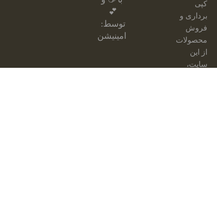
کپی
💕
برداری و
توسط:
فروش
امینیشن
محصولات
از این
سایت،
مجاز
نبوده و
مشکل
شرعی
دارد.
از
محصولات
سایت
فقط
جهت
ارائه