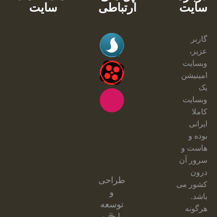
سایت
ارتباطی
سایت
گاربر
عزیز،
وبسایت
امینیشن
یک
وبسایت
کاملا
ایرانی
بوده و
هاست و
سرور آن
درون
طراحی
کشور می
و
باشد.
توسعه
هرگونه
با ☕ و