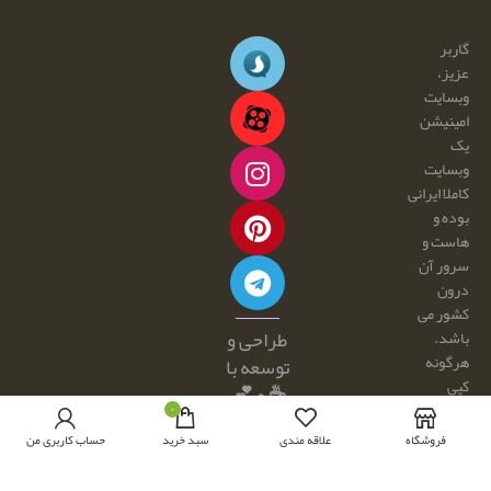
گاربر
عزیز،
وبسایت
امینیشن
یک
وبسایت
کاملا ایرانی
بوده و
هاست و
سرور آن
درون
کشور می
طراحی و
باشد.
هرگونه
توسعه با
کپی
☕ و 💕
برداری و
۰
توسط:
فروش
فروشگاه
علاقه مندی
سبد خرید
حساب کاربری من
امینیشن
محصولات
از این