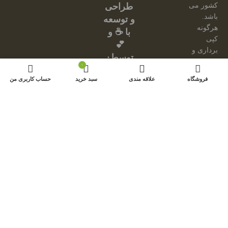
کشور می
طراحی
باشد.
و توسعه
هرگونه
با ☕ و
کپی
💕
برداری و
توسط:
فروش
۰
امینیشن
محصولات
فروشگاه
علاقه مندی
سبد خرید
حساب کاربری من
از این
سایت،
مجاز
نبوده و
مشکل
شرعی
دارد.
از
محصولات
سایت
فقط
جهت