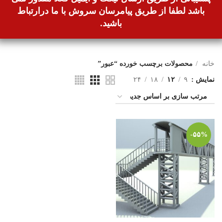
باشد لطفا از طریق پیامرسان سروش با ما درارتباط
باشید.
خانه
محصولات برچسب خورده “عبور”
نمایش
۹
۱۲
۱۸
۲۴
-۵۵%