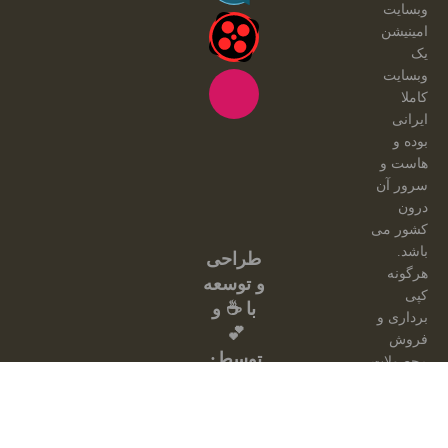
وبسایت
امینیشن
یک
وبسایت
کاملا
ایرانی
بوده و
هاست و
سرور آن
درون
کشور می
باشد.
طراحی
هرگونه
و توسعه
کپی
با ☕ و
برداری و
💕
فروش
توسط:
محصولات
امینیشن
از این
سایت،
مجاز