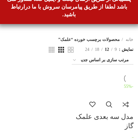
باشد لطفا از طریق پیامرسان سروش با ما درارتباط
باشید.
خانه
محصولات برچسب خورده “علمک”
نمایش
9
12
18
24
-55%
مدل سه بعدی علمک
گاز