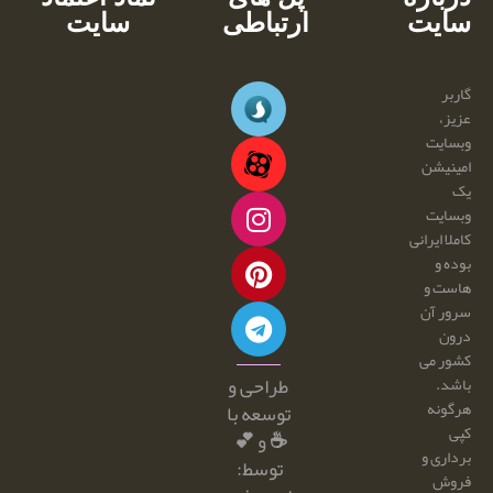
سایت
ارتباطی
سایت
گاربر
عزیز،
وبسایت
امینیشن
یک
وبسایت
کاملا ایرانی
بوده و
هاست و
سرور آن
درون
کشور می
طراحی و
باشد.
هرگونه
توسعه با
کپی
☕ و 💕
برداری و
توسط:
فروش