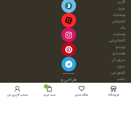
گاربر
عزیز،
وبسایت
امینیشن
یک
وبسایت
کاملا ایرانی
بوده و
هاست و
سرور آن
درون
کشور می
طراحی و
باشد.
هرگونه
توسعه با
۰
کپی
☕ و 💕
فروشگاه
علاقه مندی
سبد خرید
حساب کاربری من
برداری و
توسط:
فروش
امینیشن
محصولات
از این
سایت،
مجاز نبوده