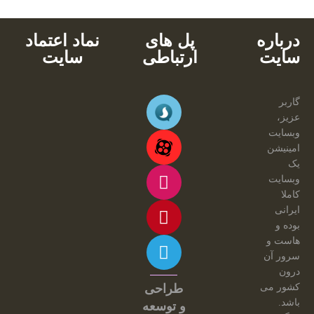
درباره
پل های
نماد اعتماد
سایت
ارتباطی
سایت
گاربر
عزیز،
وبسایت
امینیشن
یک
وبسایت
کاملا
ایرانی
بوده و
هاست و
سرور آن
درون
کشور می
طراحی
باشد.
و توسعه