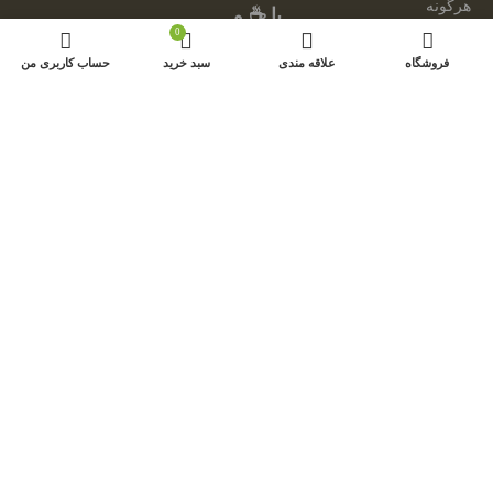
هرگونه
با ☕ و
کپی
0
💕
برداری و
فروشگاه
علاقه مندی
سبد خرید
حساب کاربری من
توسط:
فروش
امینیشن
محصولات
از این
سایت،
مجاز
نبوده و
مشکل
شرعی
دارد.
از
محصولات
سایت
فقط
جهت
ارائه
پروژه
های