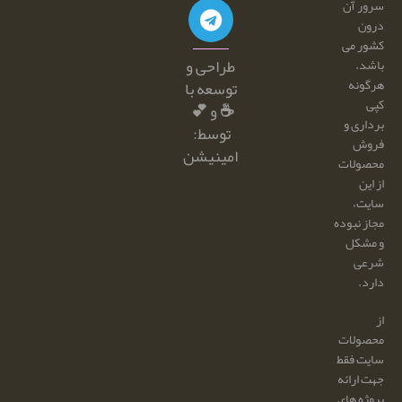
سرور آن
درون
کشور می
طراحی و
باشد.
هرگونه
توسعه با
کپی
☕ و 💕
برداری و
توسط:
فروش
امینیشن
محصولات
از این
سایت،
مجاز نبوده
و مشکل
شرعی
دارد.
از
محصولات
سایت فقط
جهت ارائه
پروژه های