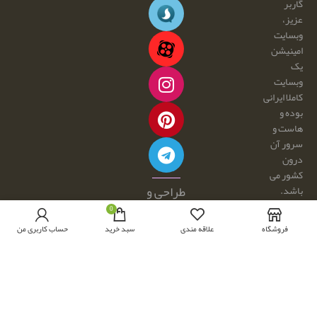
گاربر
عزیز،
وبسایت
امینیشن
یک
وبسایت
کاملا ایرانی
بوده و
هاست و
سرور آن
درون
کشور می
طراحی و
باشد.
هرگونه
توسعه با
0
کپی
☕ و 💕
فروشگاه
علاقه مندی
سبد خرید
حساب کاربری من
برداری و
توسط:
فروش
امینیشن
محصولات
از این
سایت،
مجاز نبوده