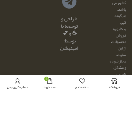
کشور می
باشد.
هرگونه
طراحی و
کپی
توسعه با
برداری و
☕ و 💕
فروش
توسط:
محصولات
امینیشن
از این
سایت،
مجاز نبوده
و مشکل
شرعی
0
دارد.
فروشگاه
علاقه مندی
سبد خرید
حساب کاربری من
از
محصولات
سایت فقط
جهت ارائه
پروژه های
رایگان،
مجاز به