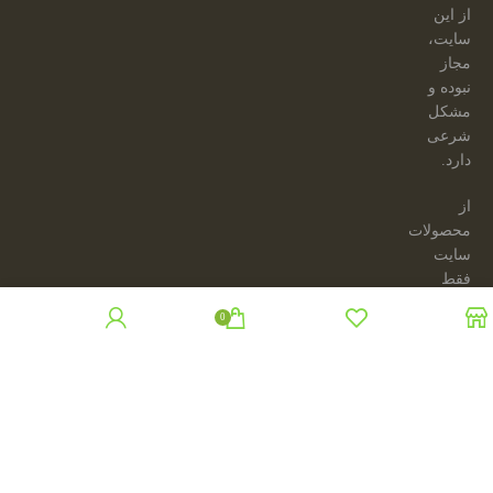
از این
سایت،
مجاز
نبوده و
مشکل
شرعی
دارد.
از
محصولات
سایت
فقط
جهت
0
ارائه
فروشگاه
حساب کاربری من
علاقه مندی
سبد خرید
پروژه
های
رایگان،
مجاز به
استفاده
می