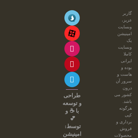
گاربر
عزیز،
وبسایت
امینیشن
یک
وبسایت
کاملا
ایرانی
بوده و
هاست و
سرور آن
درون
کشور می
طراحی
باشد.
و توسعه
هرگونه
با ☕ و
کپی
💕
برداری و
توسط:
فروش
امینیشن
محصولات