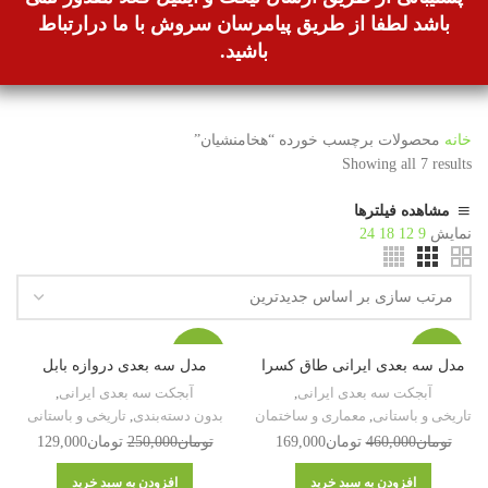
باشد لطفا از طریق پیامرسان سروش با ما درارتباط
باشید.
خانه
محصولات برچسب خورده “هخامنشیان”
Showing all 7 results
مشاهده فیلترها
نمایش
9
12
18
24
-48%
-63%
مدل سه بعدی ایرانی طاق کسرا
مدل سه بعدی دروازه بابل
آبجکت سه بعدی ایرانی
,
آبجکت سه بعدی ایرانی
,
تاریخی و باستانی
,
معماری و ساختمان
بدون دسته‌بندی
,
تاریخی و باستانی
تومان
460,000
تومان
169,000
تومان
250,000
تومان
129,000
افزودن به سبد خرید
افزودن به سبد خرید