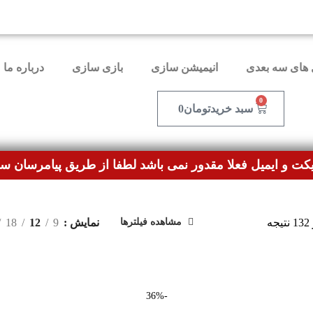
ا مشکل مواجه شده بودند، مشکل برطرف شده و می‌توانند بد
های سه بعدی
انیمیشن سازی
بازی سازی
درباره ما
0
سبد خرید
تومان
0
کت و ایمیل فعلا مقدور نمی باشد لطفا از طریق پیامرسان سر
Sorted
نمایش
9
12
18
مشاهده فیلترها
by
latest
-36%