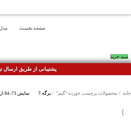
دوستانی که برای دانلود ب
صفحه نخست
مدل 
سبد خرید
پشتیبانی از طریق ارسال تی
خانه
محصولات برچسب خورده “گیم”
برگه 7
نمایش 73–84 از 132 نتیجه