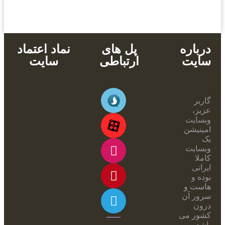
پشتیبانی محصولات
خرید با کارت های عضو شتاب
دانلود آنی
درباره
پل های
نماد اعتماد
سایت
ارتباطی
سایت
گاربر
عزیز،
وبسایت
امینیشن
یک
وبسایت
کاملا
ایرانی
بوده و
هاست و
سرور آن
درون
کشور می
باشد.