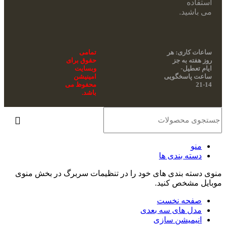
استفاده
می باشید.
ساعات کاری: هر
تمامی
روز هفته به جز
حقوق برای
ایام تعطیل-
وبسایت
ساعت پاسخگویی
امینیشن
14-21
محفوظ می
باشد.
منو
دسته بندی ها
منوی دسته بندی های خود را در تنظیمات سربرگ در بخش منوی
موبایل مشخص کنید.
صفحه نخست
مدل های سه بعدی
انیمیشن سازی