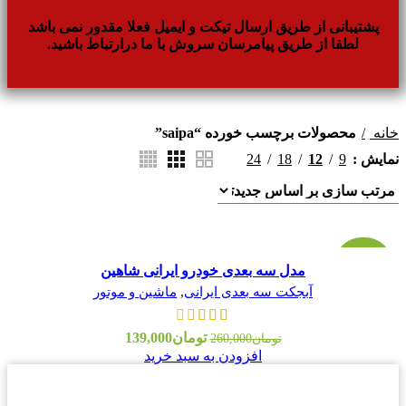
پشتیبانی از طریق ارسال تیکت و ایمیل فعلا مقدور نمی باشد
لطفا از طریق پیامرسان سروش با ما درارتباط باشید.
خانه
محصولات برچسب خورده “saipa”
24
18
12
9
نمایش
مقایسه
-47%
مدل سه بعدی خودرو ایرانی شاهین
افزودن به علاقه مندی
آبجکت سه بعدی ایرانی
,
ماشین و موتور
تومان
139,000
تومان
260,000
افزودن به سبد خرید
بالاترین کیفیت
مناسب ترین قیمت