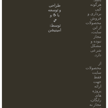
هرگونه
طراحی
کپی
و توسعه
برداری و
با ☕ و
فروش
💕
محصولات
توسط:
از این
امینیشن
سایت،
مجاز
نبوده و
مشکل
شرعی
دارد.
از
محصولات
سایت
فقط
جهت
ارائه
پروژه
های
رایگان،
مجاز به