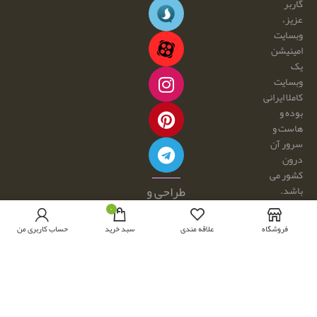
گاربر
عزیز،
وبسایت
امینیشن
یک
وبسایت
کاملا ایرانی
بوده و
هاست و
سرور آن
درون
کشور می
طراحی و
باشد.
هرگونه
توسعه با
۰
کپی
☕ و 💕
فروشگاه
علاقه مندی
سبد خرید
حساب کاربری من
برداری و
توسط:
فروش
امینیشن
محصولات
از این
سایت،
مجاز نبوده