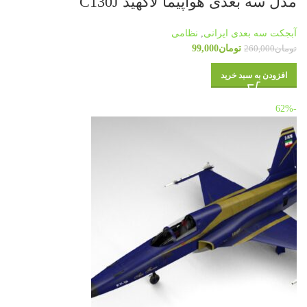
مدل سه بعدی هواپیما لاکهید C130J
آبجکت سه بعدی ایرانی
,
نظامی
تومان
99,000
تومان
260,000
افزودن به سبد خرید
-62%