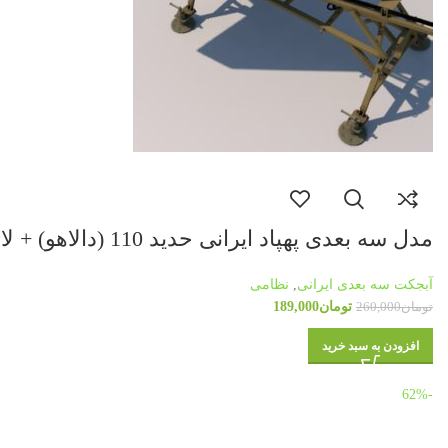
مدل سه بعدی پهپاد ایرانی حدید 110 (دالاهو) + لانچر
آبجکت سه بعدی ایرانی
,
نظامی
تومان
189,000
تومان
260,000
افزودن به سبد خرید
-62%