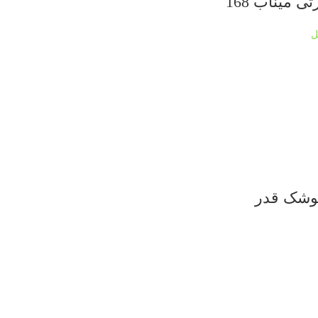
میناب 168
ل
موشک قدر