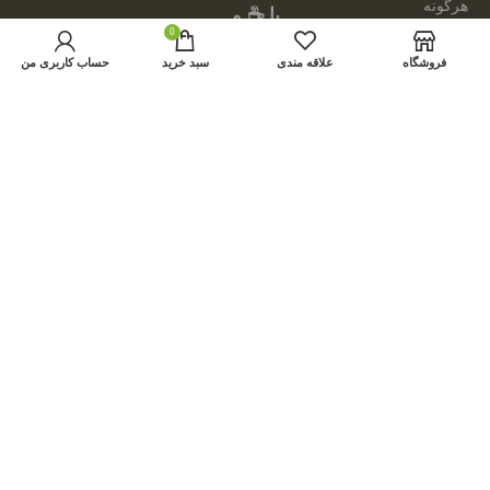
هرگونه
با ☕ و
کپی
0
💕
برداری و
فروشگاه
علاقه مندی
سبد خرید
حساب کاربری من
توسط:
فروش
امینیشن
محصولات
از این
سایت،
مجاز
نبوده و
مشکل
شرعی
دارد.
از
محصولات
سایت
فقط
جهت
ارائه
پروژه
های