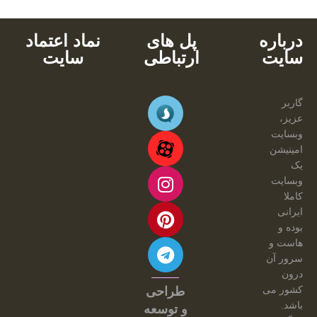
درباره
پل های
نماد اعتماد
سایت
ارتباطی
سایت
گاربر
عزیز،
وبسایت
امینیشن
یک
وبسایت
کاملا
ایرانی
بوده و
هاست و
سرور آن
درون
کشور می
طراحی
باشد.
و توسعه