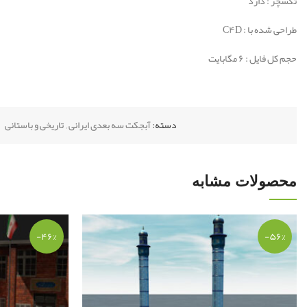
تکسچر : دارد
طراحی شده با : C۴D
حجم کل فایل : ۶ مگابایت
دسته:
آبجکت سه بعدی ایرانی
,
تاریخی و باستانی
محصولات مشابه
-۴۶%
-۵۶%