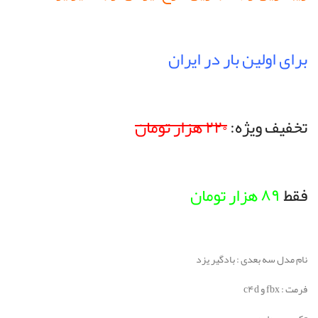
برای اولین بار در ایران
تخفیف ویژه:
۲۲۰ هزار تومان
فقط
۸۹ هزار تومان
نام مدل سه بعدی : بادگیر یزد
فرمت : fbx و c۴d