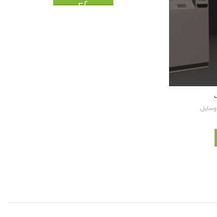
ک
 وسایل