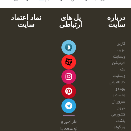
درباره
پل های
نماد اعتماد
سایت
ارتباطی
سایت
گاربر
عزیز،
وبسایت
امینیشن
یک
وبسایت
کاملا ایرانی
بوده و
هاست و
سرور آن
درون
کشور می
طراحی و
باشد.
هرگونه
توسعه با