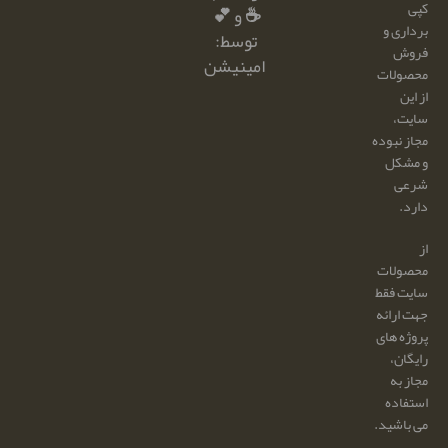
کپی
☕ و 💕
برداری و
توسط:
فروش
امینیشن
محصولات
از این
سایت،
مجاز نبوده
و مشکل
شرعی
دارد.
از
محصولات
سایت فقط
جهت ارائه
پروژه های
رایگان،
مجاز به
استفاده
می باشید.