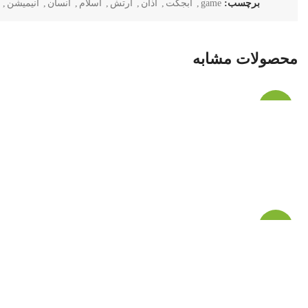
برچسب:
game
,
آبجکت
,
اذان
,
ارتش
,
اسلام
,
انسان
,
انیمیشن
,
محصولات مشابه
-60%
-62%