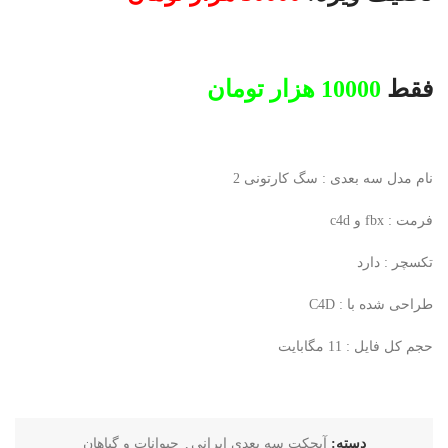
فقط
10000 هزار تومان
نام مدل سه بعدی : سگ کارتونی 2
فرمت : fbx و c4d
تکسچر : دارد
طراحی شده با : C4D
حجم کل فایل : 11 مگابایت
دسته:
آبجکت سه بعدی ایرانی
,
حیوانات و گیاهان