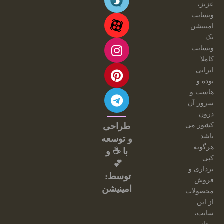
عزیز،
وبسایت
امینیشن
یک
وبسایت
کاملا
ایرانی
بوده و
هاست و
سرور آن
درون
کشور می
طراحی
باشد.
و توسعه
هرگونه
با ☕ و
کپی
💕
برداری و
توسط:
فروش
امینیشن
محصولات
از این
سایت،