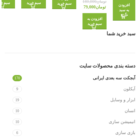
تومان
180,000
سبد خرید
سبد خر
سبد خرید
افزودن
تومان
79,000
به سبد
خرید
افزودن به
سبد خرید
سبد خرید شما
دسته‌ بندی محصولات سایت
آبجکت سه بعدی ایرانی
170
آیکلون
9
ابزار و وسایل
19
انسان
10
انیمیشن سازی
10
بازی سازی
6