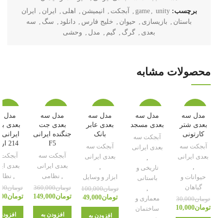
برچسب:
unity
,
game
,
آبجکت
,
انیمیشن
,
اهلی
,
ایران
,
ایران
باستان
,
بازیسازی
,
حیوان
,
خلیج فارس
,
دانلود
,
سگ
,
سه
بعدی
,
گرگ
,
گیم
,
مدل
,
وحشی
محصولات مشابه
-52%
-59%
-51%
-56%
-67%
مدل سه
مدل سه
مدل سه
مدل سه
مدل س
بعدی شتر
بعدی مسجد
بعدی عابر
بعدی جت
بعدی با
کارتونی
بانک
جنگنده ایرانی
آبجکت سه
F5
214 ارتش
آبجکت سه
آبجکت سه
بعدی ایرانی
آبجکت سه
آبجکت 
بعدی ایرانی
بعدی ایرانی
,
بعدی ایرانی
بعدی ای
,
,
تاریخی و
,
نظامی
,
نظام
حیوانات و
ابزار و وسایل
باستانی
گیاهان
,
تومان
360,000
تومان
000
تومان
100,000
تومان
149,000
تومان
000
تومان
49,000
معماری و
تومان
30,000
تومان
10,000
ساختمان
افزودن به
افزودن 
افزودن به