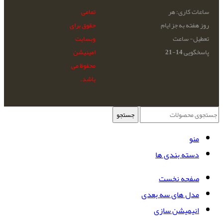
ساعات کاری: هر
تمامی
روز هفته به جز ایام
حقوق برای
تعطیل- ساعت
وبسایت
پاسخگویی 14-21
امینیشن
محفوظ می
باشد.
جستجو
منو
دسته بندی ها
صفحه نخست
مدل های سه بعدی
انیمیشن سازی