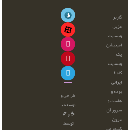
گاربر
عزیز،
وبسایت
امینیشن
یک
وبسایت
کاملا
ایرانی
بوده و
طراحی و
هاست و
توسعه با
سرور آن
☕ و 💕
درون
توسط:
کشور می