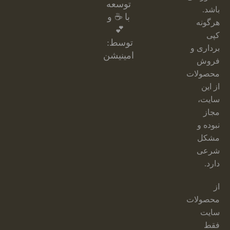
توسعه
باشد.
با ☕ و
هرگونه
💕
کپی
توسط:
برداری و
امینیشن
فروش
محصولات
از این
سایت،
مجاز
نبوده و
مشکل
شرعی
دارد.
از
محصولات
سایت
فقط