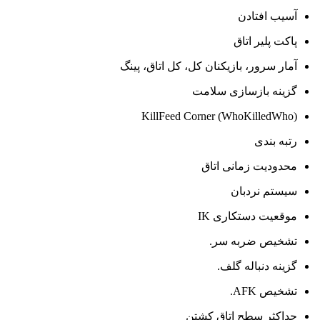
آسیب افتادن
پاکت پلیر اتاق
آمار سرور، بازیکنان کل، کل اتاق، پینگ
گزینه بازسازی سلامت
KillFeed Corner (WhoKilledWho)
رتبه بندی
محدودیت زمانی اتاق
سیستم نردبان
موقعیت دستکاری IK
تشخیص ضربه سر.
گزینه دنباله گلف.
تشخیص AFK.
حداکثر سطح اتاق کشتن