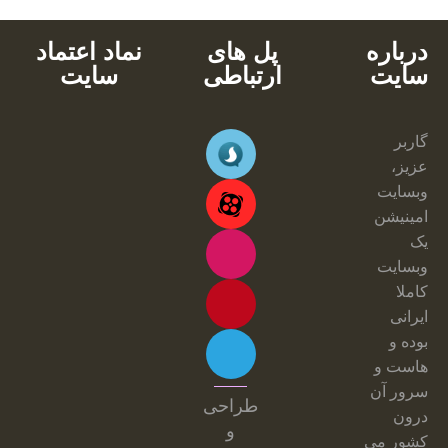
درباره
پل های
نماد اعتماد
سایت
ارتباطی
سایت
گاربر
عزیز،
وبسایت
امینیشن
یک
وبسایت
کاملا
ایرانی
بوده و
هاست و
سرور آن
طراحی
درون
و
کشور می