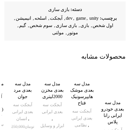
دسته:
بازی سازی
برچسب:
unity
,
game
,
dev
,
آبجکت
,
اسلحه
,
انیمیشن
,
اول شخص
,
بازی
,
بازی سازی
,
سوم شخص
,
گیم
,
موتور
,
مولتی
محصولات مشابه
-64%
-51%
-62%
-47%
مدل سه
مدل سه
مدل سه
مد
بعدی موشک
بعدی مخزن
بعدی مرد
ب
هایپرسونیک
2000لیتری
جوان
آ
مدل سه
فتاح
گ
آبجکت سه
آبجکت سه
بعدی خودرو
(ر
آبجکت سه
بعدی ایرانی
بعدی ایرانی
ایرانی رانا
آ
بعدی ایرانی
,
,
انسان
پلاس
سه
,
نظامی
ابزار و وسایل
تومان
250,000
آبجکت سه