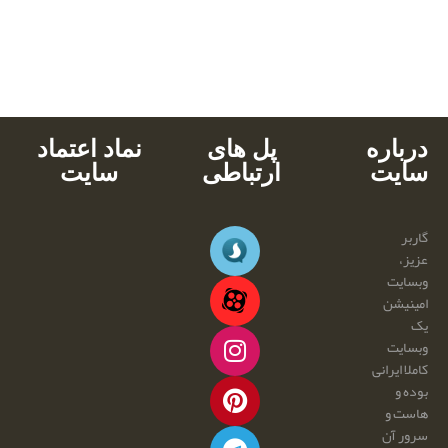
بالاترین کیفیت
مناسب ترین قیمت
پشتیبانی محصولات
خرید با کارت های عضو شتاب
دانلود آنی
درباره
پل های
نماد اعتماد
سایت
ارتباطی
سایت
گاربر
عزیز،
وبسایت
امینیشن
یک
وبسایت
کاملا ایرانی
بوده و
هاست و
سرور آن