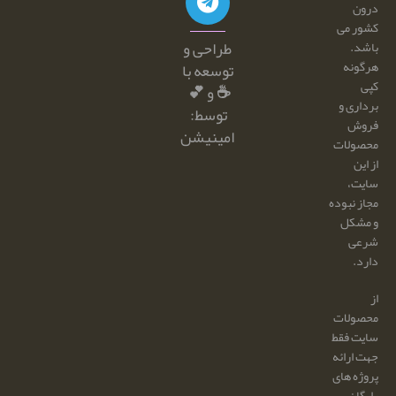
درون
کشور می
طراحی و
باشد.
هرگونه
توسعه با
کپی
☕ و 💕
برداری و
توسط:
فروش
امینیشن
محصولات
از این
سایت،
مجاز نبوده
و مشکل
شرعی
دارد.
از
محصولات
سایت فقط
جهت ارائه
پروژه های
رایگان،