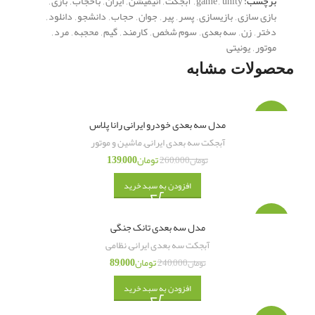
برچسب:
unity
,
game
,
آبجکت
,
انیمیشن
,
ایران
,
باحجاب
,
بازی
,
بازی سازی
,
بازیسازی
,
پسر
,
پیر
,
جوان
,
حجاب
,
دانشجو
,
دانلود
,
دختر
,
زن
,
سه بعدی
,
سوم شخص
,
کارمند
,
گیم
,
محجبه
,
مرد
,
موتور
,
یونیتی
محصولات مشابه
-47%
مدل سه بعدی خودرو ایرانی رانا پلاس
آبجکت سه بعدی ایرانی
,
ماشین و موتور
تومان
139,000
تومان
260,000
افزودن به سبد خرید
-63%
مدل سه بعدی تانک جنگی
آبجکت سه بعدی ایرانی
,
نظامی
تومان
89,000
تومان
240,000
افزودن به سبد خرید