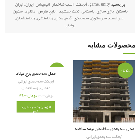
برچسب:
unity
,
game
,
آبجکت
,
اسب شاخدار
,
انیمیشن
,
ایران
,
ایران
باستان
,
بازی سازی
,
باستانی
,
تخت جمشید
,
خلیج فارس
,
دانلود
,
ستون
تخفیف ویژه:
۴۵۰ هزار تومان
,
سر اسب
,
سرستون
,
سه بعدی
,
گیم
,
مدل
,
هخامنشی
,
هخامنشیان
,
یونیتی
فقط
۱۷۹ هزار تومان
محصولات مشابه
-۵۱%
-۵۵%
نام مدل سه بعدی : ستون تخت جمشید(رئال)
مدل سه بعدی برج میلاد
آبجکت سه بعدی ایرانی
,
فرمت : fbx و c۴d
معماری و ساختمان
تومان
۴۹,۰۰۰
تومان
۱۰۰,۰۰۰
تکسچر : دارد
افزودن به سبد خرید
طراحی شده با : C۴D
حجم کل فایل : ۱۳۱ مگابایت
مدل سه بعدی ساختمان نیمه ساخته
آبجکت سه بعدی ایرانی
,