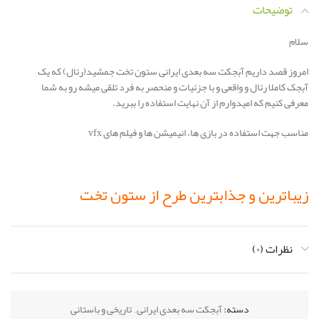
توضیحات
سلام
امروز قصد داریم آبجکت سه بعدی ایرانی ستون تخت جمشید(رئال) که یک
آبجک کاملا رئال و واقعی و با جزئیات و منحصر به فرد تلقی میشه رو به شما
معرفی کنیم که امیدوارم از آن نهایت استفاده را ببرید.
مناسب جهت استفاده در بازی ها، انیمیشن ها و فیلم های vfx
زیباترین و جذابترین طرح از ستون تخت
جمشید(رئال)
نظرات (۰)
برای اولین بار در ایران
دسته:
آبجکت سه بعدی ایرانی
,
تاریخی و باستانی