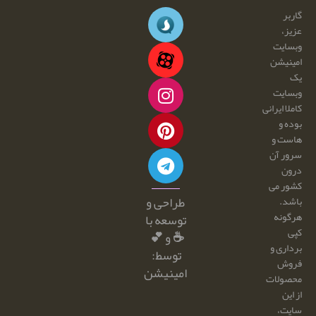
گاربر
عزیز،
وبسایت
امینیشن
یک
وبسایت
کاملا ایرانی
بوده و
هاست و
سرور آن
درون
کشور می
طراحی و
باشد.
هرگونه
توسعه با
کپی
☕ و 💕
برداری و
توسط:
فروش
امینیشن
محصولات
از این
سایت،