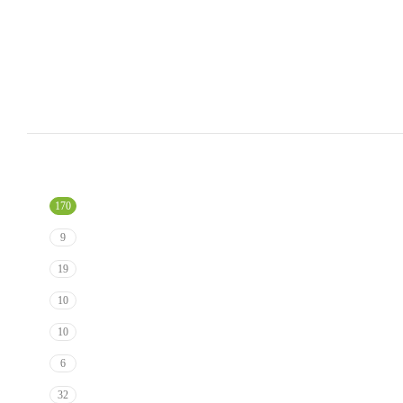
170
9
19
10
10
6
32