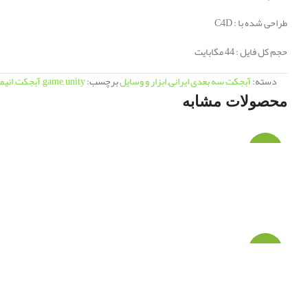
طراحی شده با : C4D
حجم کل فایل : 44 مگابایت
دسته:
آبجکت سه بعدی ایرانی
,
ابزار و وسایل
برچسب:
unity
,
game
,
آبجکت
,
انی
محصولات مشابه
-64%
-59%