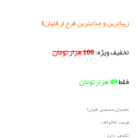
زیباترین و جذابترین طرح از قلیان1
تخفیف ویژه:
100 هزار تومان
فقط
49 هزار تومان
نام مدل سه بعدی : قلیان1
فرمت : fbx و c4d
تکسچر : دارد