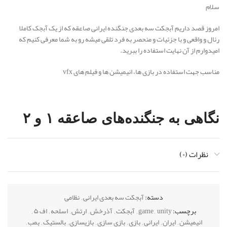
سلام
امروز قصد داریم آبجکت سه بعدی جنگنده ایرانی صاعقه که از یک آبجک کاملا
رئال و واقعی و با جزئیات و منحصر به فرد تلقی میشه رو به شما معرفی کنیم که
امیدوارم از آن نهایت استفاده را ببرید.
مناسب جهت استفاده در بازی ها، انیمیشن ها و فیلم های vfx
نگاهی به جنگنده‌های صاعقه ۱ و ۲
نظرات (۰)
جنگنده صاعقه ۱ و ۲ ارتش به دنبال توسعه جنگنده جدید و کسب تجربه و
زیرساخت طراحی و تولید جنگنده بومی بوده است که نسخه تک سرنشین با نام
صاعقه ۱ به تعداد ۵ فروند به طور رسمی و صاعقه ۲ به تعداد یک فروند تولید و
دسته:
آبجکت سه بعدی ایرانی
,
نظامی
عملیاتی شدند. برخی شایعات خبر از آغاز پروژه نسخه سوم این جنگنده بومی
میدهند.
برچسب:
unity
,
game
,
آبجکت
,
آذرخش
,
ارتش
,
اسلحه
,
اف ۵
,
انیمیشن
,
ایران
,
ایرانی
,
بازی
,
بازی سازی
,
بازیسازی
,
بالستیک
,
بمب
,