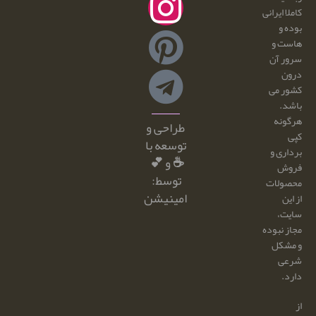
کاملا ایرانی
بوده و
هاست و
سرور آن
درون
کشور می
باشد.
هرگونه
طراحی و
کپی
توسعه با
برداری و
☕ و 💕
فروش
توسط:
محصولات
امینیشن
از این
سایت،
مجاز نبوده
و مشکل
شرعی
دارد.
از