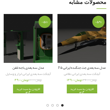
محصولات مشابه
فقط
۱۴۰ هزار تومان
-۵۱%
-۵۹%
نام مدل سه بعدی : خودرو پژو پارس سال
تعداد آبجکت : ۱ آبجکت
فرمت : Fbx و obj و c۴d
مدل سه بعدی جت جنگنده ایرانی F۵
مدل سه بعدی باجه تلفن
تکسچر : دارد + نرمال + بامپ + متالیک + …
آبجکت سه بعدی ایرانی
,
نظامی
آبجکت سه بعدی ایرانی
,
ابزار و وسایل
تومان
۱۴۹,۰۰۰
تومان
۴۹,۰۰۰
تومان
۳۶۰,۰۰۰
تومان
۱۰۰,۰۰۰
طراحی شده با : C۴D
افزودن به سبد خرید
افزودن به سبد خرید
حجم کل فایل : ۵۸ مگابایت