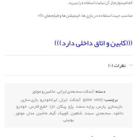
که امیدوارم از آن نهایت استفاده را ببرید.
مناسب جهت استفاده در بازی ها، انیمیشن ها و فیلم های vfx
(((کابین و اتاق داخلی دارد)))
نظرات (۰)
زیباترین و جذابترین طرح از خودرو پژو پارس سال
دسته:
آبجکت سه بعدی ایرانی
,
ماشین و موتور
برای اولین بار در ایران
برچسب:
unity
,
game
,
آبجکت
,
ایران
,
ایرانخودرو
,
بازی سازی
,
بازیسازی
,
پارس
,
پراید سمند
,
پژو
,
پیکان
,
تارا
,
خلیج فارس
,
خودرو
,
دانلود
,
سه بعدی
,
سهند
,
شاهین
,
کوییک
,
گیم
,
ماشین
,
مدل
,
موتور
,
یونیتی
تخفیف ویژه:
۲۶۰ هزار تومان